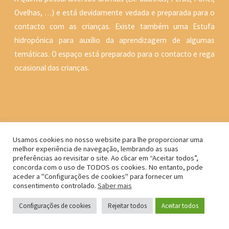
Ovelhas, …) e está devidamente vedada e preparada para o
contacto com as crianças. Existe também uma Estufa
hidropónica para auxílio da aprendizagem de algumas
temáticas. O espaço está preparado para o contacto e rega
ocasional das crianças.
Usamos cookies no nosso website para lhe proporcionar uma
melhor experiência de navegação, lembrando as suas
Powered by
Kahuna
&
WordPress
.
preferências ao revisitar o site. Ao clicar em “Aceitar todos”,
concorda com o uso de TODOS os cookies. No entanto, pode
Copyright © Colégio Quinta do Mar | Todos os direitos reservados.
aceder a "Configurações de cookies" para fornecer um
consentimento controlado.
Saber mais
Configurações de cookies
Rejeitar todos
Aceitar todos