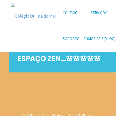
Skip
to
COLÉGIO
SERVIÇOS
content
Colégio
Quinta
SOCORRO!!! SOMOS PAIS(BLOG)
do Mar
ESPAÇO ZEN…🌸🌸🌸🌸🌸
C-Q-M
ATIVIDADES
4 JUNHO, 2020