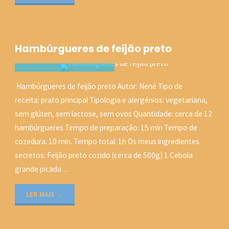
do
Presidente
Hambúrgueres de feijão preto
da
República"
C-Q-M
Hambúrgueres de feijão preto Autor: Nené Tipo de
COLÉGIO QUINTA DO
receita: prato principal Tipologia e alergénios: vegetariana,
MAR
/
RECEITAS DA NENÉ
sem glúten, sem lactose, sem ovos Quantidade: cerca de 12
28 AGOSTO, 2018
hambúrgueres Tempo de preparação: 15 min Tempo de
cozedura: 10 min. Tempo total: 1h Os meus ingredientes
secretos: Feijão preto cozido (cerca de 500g) 1 Cebola
grande picada …
"Hambúrgueres
LER MAIS
de