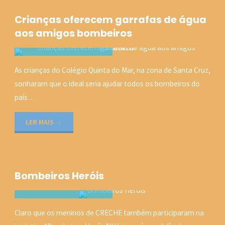
feijão
Crianças oferecem garrafas de água
preto"
aos amigos bombeiros
C-Q-M
As crianças do Colégio Quinta do Mar, na zona de Santa Cruz,
COLÉGIO QUINTA DO
sonharam que o ideal seria ajudar todos os bombeiros do
MAR
/
NOTÍCIAS
país…
9 SETEMBRO, 2016
"Crianças
LER MAIS
oferecem
garrafas
Bombeiros Heróis
de
água
C-Q-M
Claro que os meninos de CRECHE também participaram na
COLÉGIO QUINTA DO