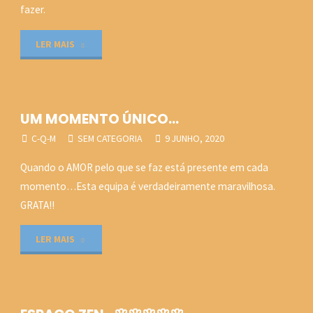
25 JUNHO, 2020
fazer.
"EXPERIMENTANDO…"
LER MAIS
UM MOMENTO ÚNICO…
C-Q-M
SEM CATEGORIA
9 JUNHO, 2020
Quando o AMOR pelo que se faz está presente em cada
momento…Esta equipa é verdadeiramente maravilhosa.
GRATA!!
"UM
LER MAIS
MOMENTO
ÚNICO…"