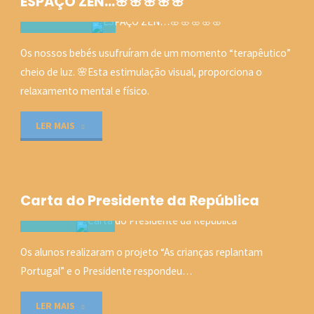
ESPAÇO ZEN…🌸🌸🌸🌸🌸
C-Q-M
Os nossos bebés usufruíram de um momento “terapêutico”
ATIVIDADES
cheio de luz. 🌸Esta estimulação visual, proporciona o
4 JUNHO, 2020
relaxamento mental e físico.
"ESPAÇO
LER MAIS
ZEN…
🌸
Carta do Presidente da República
🌸
🌸
C-Q-M
Os alunos realizaram o projeto “As crianças replantam
NOTÍCIAS
Portugal” e o Presidente respondeu…
🌸
24 ABRIL, 2019
🌸"
"Carta
LER MAIS