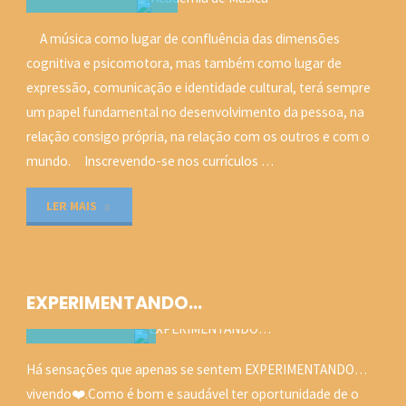
C-Q-M
A música como lugar de confluência das dimensões
SEM CATEGORIA
cognitiva e psicomotora, mas também como lugar de
21 SETEMBRO, 2020
expressão, comunicação e identidade cultural, terá sempre
um papel fundamental no desenvolvimento da pessoa, na
relação consigo própria, na relação com os outros e com o
mundo. Inscrevendo-se nos currículos …
"Academia
LER MAIS
de
Música"
EXPERIMENTANDO…
C-Q-M
Há sensações que apenas se sentem EXPERIMENTANDO…
SEM CATEGORIA
vivendo❤️.Como é bom e saudável ter oportunidade de o