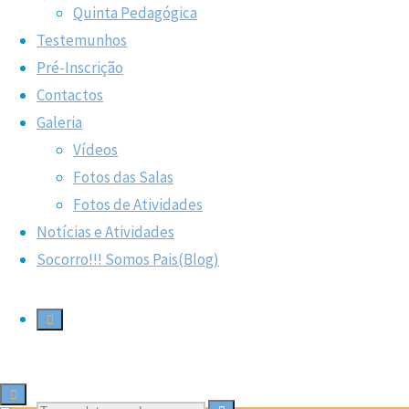
Quinta Pedagógica
Testemunhos
C-Q-M
Notícias
24 Abril, 2019
24 Abril, 2019
Pré-Inscrição
Os alunos realizaram o projeto “As crianças replantam
Contactos
Portugal” e o Presidente respondeu…
Galeria
Vídeos
"Carta
Ler mais
Fotos das Salas
do
Copyright © Colégio
Powered by
Kahuna
&
WordPress
.
Fotos de Atividades
Presidente
Quinta do Mar | Todos os direitos reservados.
Notícias e Atividades
da
Socorro!!! Somos Pais(Blog)
República"
Manage consent