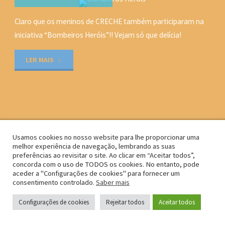
C-Q-M
Claro que os meninos de CRECHE também participaram na
COLÉGIO QUINTA DO
iniciativa “Bombeiros Heróis”!! Vejam só que delícia!
MAR
/
NOTÍCIAS
22 AGOSTO, 2016
"Bombeiros
LER MAIS
Heróis"
Usamos cookies no nosso website para lhe proporcionar uma
Powered by
Kahuna
&
WordPress
.
melhor experiência de navegação, lembrando as suas
preferências ao revisitar o site. Ao clicar em “Aceitar todos”,
Copyright © Colégio Quinta do Mar | Todos os direitos reservados.
concorda com o uso de TODOS os cookies. No entanto, pode
aceder a "Configurações de cookies" para fornecer um
consentimento controlado.
Saber mais
Configurações de cookies
Rejeitar todos
Aceitar todos