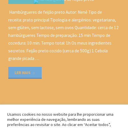
C-Q-M
Hambúrgueres de feijão preto Autor: Nené Tipo de
COLÉGIO QUINTA DO
receita: prato principal Tipologia e alergénios: vegetariana,
MAR
/
RECEITAS DA NENÉ
sem glúten, sem lactose, sem ovos Quantidade: cerca de 12
28 AGOSTO, 2018
hambúrgueres Tempo de preparação: 15 min Tempo de
cozedura: 10 min. Tempo total: 1h Os meus ingredientes
secretos: Feijão preto cozido (cerca de 500g) 1 Cebola
grande picada …
"Hambúrgueres
LER MAIS
de
feijão
preto"
Usamos cookies no nosso website para lhe proporcionar uma
melhor experiência de navegação, lembrando as suas
Powered by
Kahuna
&
WordPress
.
preferências ao revisitar o site. Ao clicar em “Aceitar todos”,